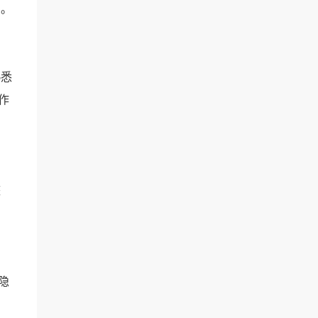
患。
熟悉
作
整
隐