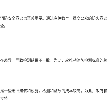
的消防安全意识也至关重要。通过宣传教育，提高公众的防火意
安全。
存在差异，导致检测结果不一致。为此，应推动消防检测标准的
别是一些老旧建筑和设施，检测和整改的成本较高。为此，政府
金支持。