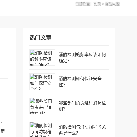
当前位置：
首页
>
常见问题
热门文章
消防检测的频率应该如何
确定？
消防检测如何保证安全
性？
哪些部门负责进行消防检
测？
物、
消防检测与消防规程的关
下是
系是什么？