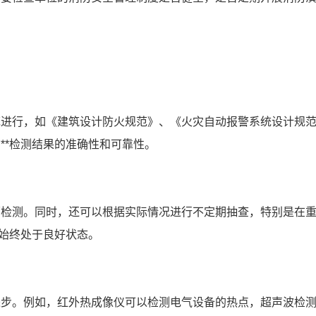
范进行，如《建筑设计防火规范》、《火灾自动报警系统设计规
**检测结果的准确性和可靠性。
面检测。同时，还可以根据实际情况进行不定期抽查，特别是在
施始终处于良好状态。
进步。例如，红外热成像仪可以检测电气设备的热点，超声波检