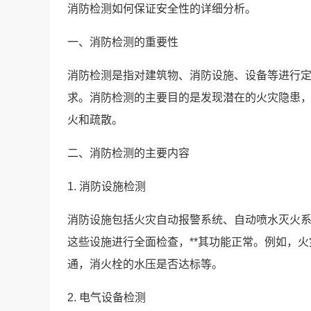
消防检测如何保证安全性的详细分析。
一、消防检测的重要性
消防检测是指对建筑物、消防设施、设备等进行定
求。消防检测的主要目的是发现潜在的火灾隐患，
火和疏散。
二、消防检测的主要内容
1. 消防设施检测
消防设施包括火灾自动报警系统、自动喷水灭火
这些设施进行全面检查，**其功能正常。例如，
通，消火栓的水压是否达标等。
2. 电气设备检测