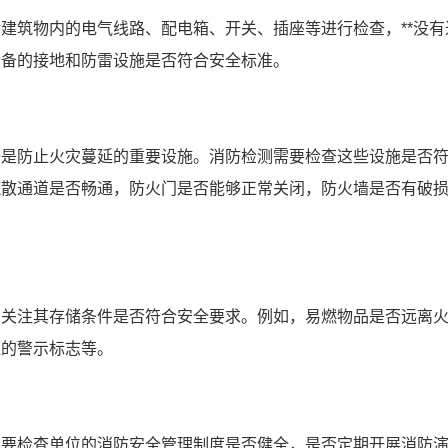
建筑物内的电气线路、配电箱、开关、插座等进行检查，**没有
设备的接地和防雷设施是否符合安全标准。
等是防止火灾蔓延的重要设施。消防检测需要检查这些设施是否
疏散通道是否畅通，防火门是否能够正常关闭，防火墙是否有破
点关注其存储条件是否符合安全要求。例如，易燃物品是否远离
显的警示标志等。
需要检查单位的消防安全管理制度是否健全，是否定期开展消防