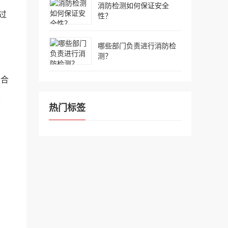
消防检测如何保证安全
过
性？
哪些部门负责进行消防检
测？
符合
损
热门标签
火
演